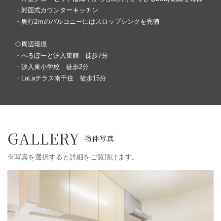
・対面式カウンターキッチン
・奥行2ｍのバルコニーにはスロップシンクを完備
◇周辺環境
・ぺるぽーと汐入東館 徒歩7分
・汐入東小学校 徒歩2分
・LaLaテラス南千住 徒歩15分
GALLERY
物件写真
※写真を選択すると詳細をご覧頂けます。