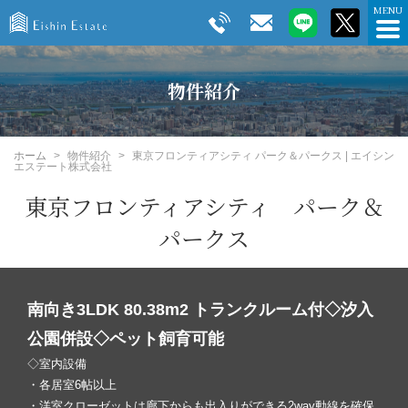
物件紹介
ホーム
物件紹介
東京フロンティアシティ パーク＆パークス | エイシン
エステート株式会社
東京フロンティアシティ パーク＆
パークス
南向き3LDK 80.38m2 トランクルーム付◇汐入
公園併設◇ペット飼育可能
◇室内設備
・各居室6帖以上
・洋室クローゼットは廊下からも出入りができる2way動線を確保